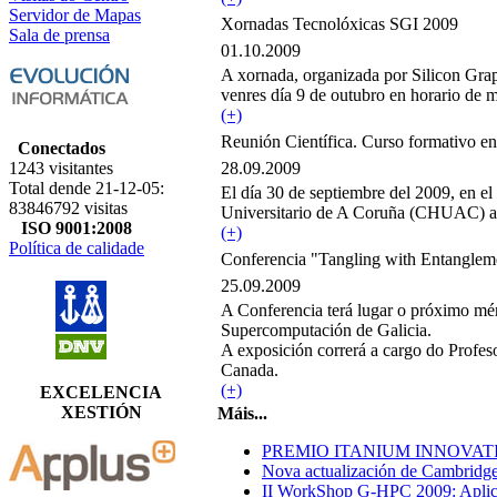
Servidor de Mapas
Xornadas Tecnolóxicas SGI 2009
Sala de prensa
01.10.2009
A xornada, organizada por Silicon Gr
venres día 9 de outubro en horario de 
(+)
Reunión Científica. Curso formativo e
Conectados
1243 visitantes
28.09.2009
Total dende 21-12-05:
El día 30 de septiembre del 2009, en el
83846792 visitas
Universitario de A Coruña (CHUAC) a 
ISO 9001:2008
(+)
Política de calidade
Conferencia "Tangling with Entanglem
25.09.2009
A Conferencia terá lugar o próximo mér
Supercomputación de Galicia.
A exposición correrá a cargo do Profe
Canada.
(+)
EXCELENCIA
XESTIÓN
Máis...
PREMIO ITANIUM INNOVA
Nova actualización de Cambridge
II WorkShop G-HPC 2009: Aplic