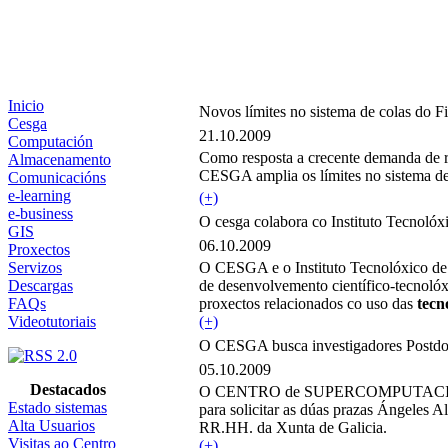
Inicio
Novos límites no sistema de colas do Fi
Cesga
21.10.2009
Computación
Como resposta a crecente demanda de re
Almacenamento
CESGA amplia os límites no sistema de 
Comunicacións
e-learning
(+)
e-business
O cesga colabora co Instituto Tecnolóx
GIS
06.10.2009
Proxectos
Servizos
O CESGA e o Instituto Tecnolóxico de 
Descargas
de desenvolvemento científico-tecnolóx
FAQs
proxectos relacionados co uso das
tecn
Videotutoriais
(+)
O CESGA busca investigadores Postdoc
05.10.2009
Destacados
O CENTRO de SUPERCOMPUTACIÓN
Estado sistemas
para solicitar as dúas prazas Ángeles A
Alta Usuarios
RR.HH. da Xunta de Galicia.
Visitas ao Centro
(+)