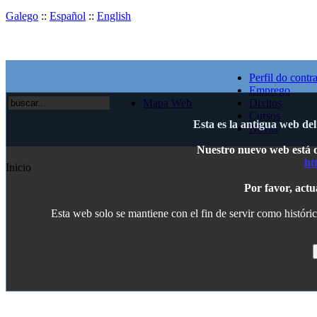
Galego
::
Español
::
English
Perfil do contr
Emprego
Mapa Web
Dixitos
Cursos
Esta es la antigua web de
Novas
Nuestro nuevo web está di
ht
Inicio
Por favor, actu
Esta web solo se mantiene con el fin de servir como históric