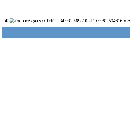
info
cesga.es
::
Telf.: +34 981 569810 - Fax: 981 594616
::
A