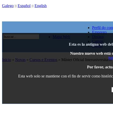
Galego
::
Español
::
English
Perfil do con
Emprego
Mapa Web
Dixitos
Cursos
Esta es la antigua web de
Novas
Nuestro nuevo web está di
ht
Inicio
»
Novas
»
Cursos e Eventos
» Máster Oficial Interuniversitari
Por favor, actu
Esta web solo se mantiene con el fin de servir como históric