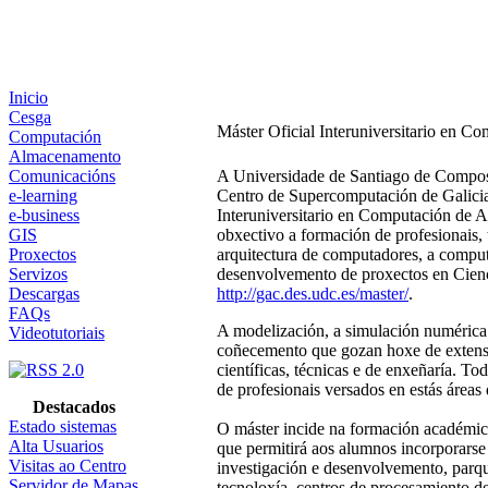
Inicio
Cesga
Máster Oficial Interuniversitario en Co
Computación
Almacenamento
Comunicacións
A Universidade de Santiago de Compos
e-learning
Centro de Supercomputación de Galici
e-business
Interuniversitario en Computación de Al
GIS
obxectivo a formación de profesionais,
Proxectos
arquitectura de computadores, a computa
Servizos
desenvolvemento de proxectos en Cien
Descargas
http://gac.des.udc.es/master/
.
FAQs
A modelización, a simulación numérica 
Videotutoriais
coñecemento que gozan hoxe de extenso
científicas, técnicas e de enxeñaría. T
de profesionais versados en estás área
Destacados
Estado sistemas
O máster incide na formación académica,
Alta Usuarios
que permitirá aos alumnos incorporarse
Visitas ao Centro
investigación e desenvolvemento, parque
Servidor de Mapas
tecnoloxía, centros de procesamiento d