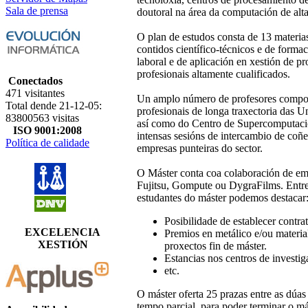
Sala de prensa
doutoral na área da computación de alta
O plan de estudos consta de 13 materia
contidos científico-técnicos e de forma
laboral e de aplicación en xestión de p
profesionais altamente cualificados.
Conectados
471 visitantes
Un amplo número de profesores compoñ
Total dende 21-12-05:
profesionais de longa traxectoria das 
83800563 visitas
así como do Centro de Supercomputació
ISO 9001:2008
intensas sesións de intercambio de coñ
Política de calidade
empresas punteiras do sector.
O Máster conta coa colaboración de e
Fujitsu, Gompute ou DygraFilms. Entre 
estudantes do máster podemos destacar
Posibilidade de establecer contra
EXCELENCIA
Premios en metálico e/ou materia
XESTIÓN
proxectos fin de máster.
Estancias nos centros de investi
etc.
O máster oferta 25 prazas entre as dúas
tempo parcial, para poder terminar o m