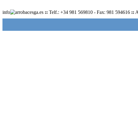
info
cesga.es
::
Telf.: +34 981 569810 - Fax: 981 594616
::
A