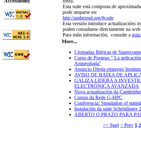
Accessibility
forza.
Esta suite está composta de aproximada
pode atoparse en:
http://ambermd.org/#code
Esta versión introduce actualizacións mo
poden consultarse directamente na w
Para máis información, consulte a
guia
More...
I Jornadas Ibéricas de Supercomp
Curso de Posgrao " La aplicación
Arqueología"
Anuncio Oferta emprego Instituto
AVISO DE BAIXA DE APLIC
GALIZA LIDERA A INVEST
ELECTRÓNICA AVANZADA
Nova actualización da Cambridge
Cursos da Rede G-HPC
Conferencia: Simulation of stati
Instalación da suite Schrödinger 
ABERTO O PRAZO PARA PAR
<< Start
< Prev
1
2