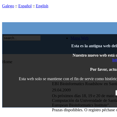
Galego
::
Español
::
English
Mapa Web
Esta es la antigua web de
Nuestro nuevo web está di
ht
Home
Por favor, actu
Esta web solo se mantiene con el fin de servir como históric
EBI Bioinformatics Roadshow en Sant
29.04.2009
Os próximos días 18, 19 e 20 de maio 
Computación da Universidade de Santi
European Bioinformatics Institute".
Prazas dispoñibles. O registro péchase 