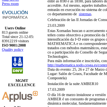
entre as 8:00 e as 18:00, para labores 
Press room
accesible. Así mesmo, aqueles traballos
entrarán en execución no sistema de co
co departamento de
sistemas
.
Celebración de las II Jornadas de Cons
23.03.2009
Users Online
Estas Xornadas buscan o acercamento da
813 guests online
teñen como obxectivo a promoción da M
Total since 21-12-05:
intensificación da I+D entre os grupos
83912219 visitors
MATHEMATICA e os correspondentes ás 
ISO 9001:2008
tratados con métodos matemáticos, estat
Quality policy
co a participación do Consello de Se
Technologies.
Para máis información e inscrición, cons
http://mathematica.nodo.cesga.es/conte
Data do evento: 25, 26 e 27 de Marzo 
Lugar: Salón de Graos, Facultade de 
Compostela)
MGMT
Instalación de la suite AMBER10
EXCELLENCE
17.03.2009
O día 16 de marzo instalouse a versió
AMBER é un conxunto de programas que
dinámica molecular, fundamentalmente 