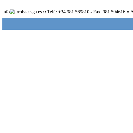
info
cesga.es
::
Telf.: +34 981 569810 - Fax: 981 594616
::
A