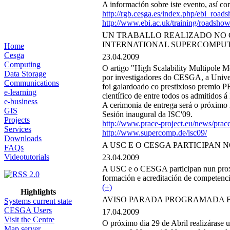
A información sobre iste evento, así co
http://rgb.cesga.es/index.php/ebi_roa
http://www.ebi.ac.uk/training/roadsho
UN TRABALLO REALIZADO NO 
INTERNATIONAL SUPERCOMPU
Home
Cesga
23.04.2009
Computing
O artigo "High Scalability Multipole 
Data Storage
por investigadores do CESGA, a Unive
Communications
foi galardoado co prestixioso premio
e-learning
científico de entre todos os admitidos
e-business
A cerimonia de entrega será o próxim
GIS
Sesión inaugural da ISC'09.
Projects
http://www.prace-project.eu/news/pra
Services
http://www.supercomp.de/isc09/
Downloads
A USC E O CESGA PARTICIPAN N
FAQs
Videotutorials
23.04.2009
A USC e o CESGA participan nun proxe
formación e acreditación de competenci
(+)
Highlights
AVISO PARADA PROGRAMADA FI
Systems current state
CESGA Users
17.04.2009
Visit the Centre
O próximo dia 29 de Abril realizárase 
Map server