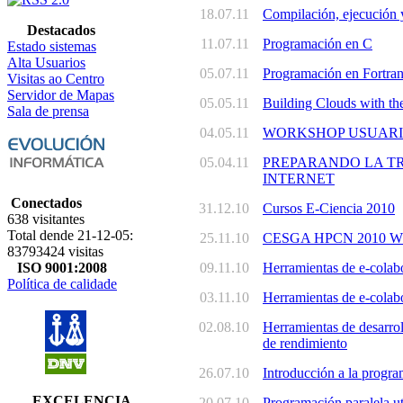
18.07.11
Compilación, ejecución y
Destacados
11.07.11
Programación en C
Estado sistemas
Alta Usuarios
05.07.11
Programación en Fortra
Visitas ao Centro
Servidor de Mapas
05.05.11
Building Clouds with t
Sala de prensa
04.05.11
WORKSHOP USUARI
05.04.11
PREPARANDO LA TRAN
INTERNET
Conectados
31.12.10
Cursos E-Ciencia 2010
638 visitantes
Total dende 21-12-05:
25.11.10
CESGA HPCN 2010 
83793424 visitas
ISO 9001:2008
09.11.10
Herramientas de e-colabo
Política de calidade
03.11.10
Herramientas de e-colabo
02.08.10
Herramientas de desarrol
de rendimiento
26.07.10
Introducción a la progr
EXCELENCIA
20.07.10
Programación paralela u