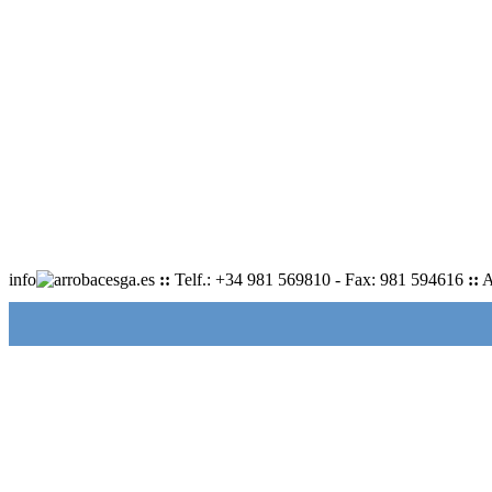
info
cesga.es
::
Telf.: +34 981 569810 - Fax: 981 594616
::
A