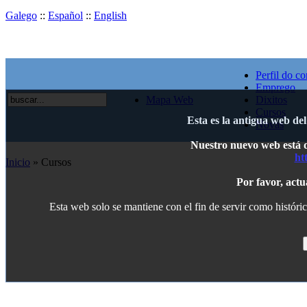
Galego
::
Español
::
English
Perfil do co
Emprego
Mapa Web
Dixitos
Cursos
Esta es la antigua web de
Novas
Nuestro nuevo web está di
ht
Inicio
» Cursos
Por favor, actu
Esta web solo se mantiene con el fin de servir como históric