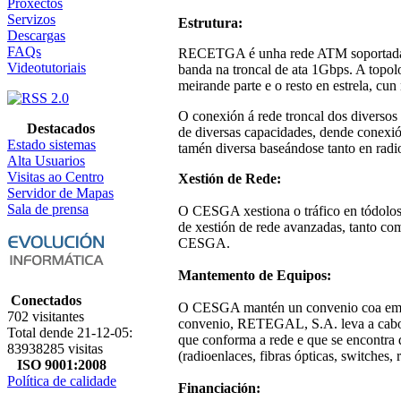
Proxectos
Servizos
Estrutura:
Descargas
FAQs
RECETGA é unha rede ATM soportada so
Videotutoriais
banda na troncal de ata 1Gbps. A topol
meirande parte e o resto en estrela, cu
O conexión á rede troncal dos diversos 
Destacados
de diversas capacidades, dende conexi
Estado sistemas
tamén diversa baseándose tanto en radi
Alta Usuarios
Visitas ao Centro
Xestión de Rede:
Servidor de Mapas
Sala de prensa
O CESGA xestiona o tráfico en tódol
de xestión de rede avanzadas, tanto co
CESGA.
Mantemento de Equipos:
Conectados
O CESGA mantén un convenio coa emp
702 visitantes
convenio, RETEGAL, S.A. leva a cabo 
Total dende 21-12-05:
que conforma a rede e que se encontra d
83938285 visitas
(radioenlaces, fibras ópticas, switches, 
ISO 9001:2008
Política de calidade
Financiación: