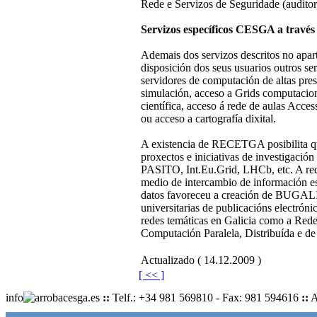
Rede e Servizos de Seguridade (auditoría
Servizos específicos CESGA a través
Ademais dos servizos descritos no apar
disposición dos seus usuarios outros ser
servidores de computación de altas pres
simulación, acceso a Grids computacio
científica, acceso á rede de aulas Acce
ou acceso a cartografía dixital.
A existencia de RECETGA posibilita que 
proxectos e iniciativas de investigació
PASITO, Int.Eu.Grid, LHCb, etc. A re
medio de intercambio de información esp
datos favoreceu a creación de BUGALIC
universitarias de publicacións electróni
redes temáticas en Galicia como a Red
Computación Paralela, Distribuída e d
Actualizado ( 14.12.2009 )
[ << ]
info
cesga.es
::
Telf.: +34 981 569810 - Fax: 981 594616
::
A