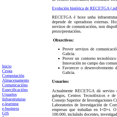
Evolución histórica de RECETGA (.p
RECETGA é hoxe unha infraestrutur
depende de operadoras externas. Hox
servizos de comunicacións, non dispo
prezo/prestacións.
Obxectivos:
Prover servizos de comunicaci
Galicia.
Prover un contorno tecnolóxico
Innovación no campo das comuni
Inicio
Favorecer o desenvolvemento 
Cesga
Galicia.
Computación
Almacenamento
Usuarios:
Comunicacións
Especificacións
Actualmente RECETGA dá servizo de
Usuarios
galegos, Centros Tecnolóxicos e de
Infraestruturas
Consejo Superior de Investigaciones Ci
e-learning
Laboratorios de Investigación de Comp
e-business
empresas que traballan en I+D+i. O
GIS
100.000, incluíndo docentes, investigado