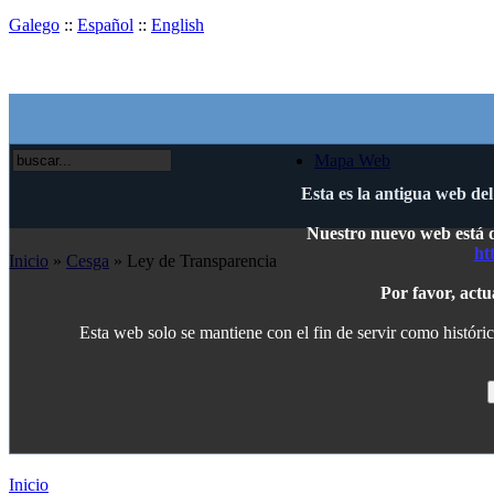
Galego
::
Español
::
English
Mapa Web
Esta es la antigua web de
Nuestro nuevo web está di
ht
Inicio
»
Cesga
» Ley de Transparencia
Por favor, actu
Esta web solo se mantiene con el fin de servir como históric
Inicio