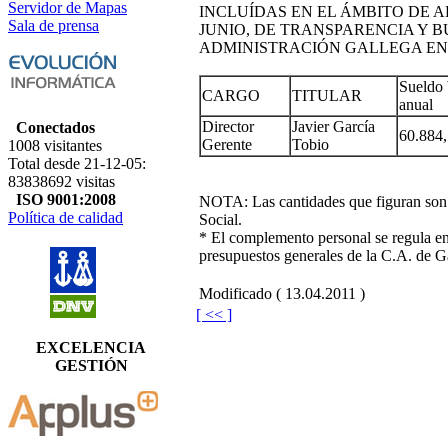
Servidor de Mapas
INCLUÍDAS EN EL ÁMBITO DE AP
Sala de prensa
JUNIO, DE TRANSPARENCIA Y 
ADMINISTRACIÓN GALLEGA EN
Sueldo 
CARGO
TITULAR
anual
Director
Javier García
Conectados
60.884
Gerente
Tobio
1008 visitantes
Total desde 21-12-05:
83838692 visitas
ISO 9001:2008
NOTA: Las cantidades que figuran son 
Política de calidad
Social.
* El complemento personal se regula en
presupuestos generales de la C.A. de Ga
Modificado ( 13.04.2011 )
[ << ]
EXCELENCIA
GESTIÓN