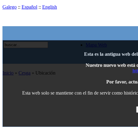
Galego
::
Español
::
English
Mapa Web
Esta es la antigua web de
Nuestro nuevo web está di
ht
Inicio
»
Cesga
» Ubicación
Por favor, actu
Esta web solo se mantiene con el fin de servir como históric