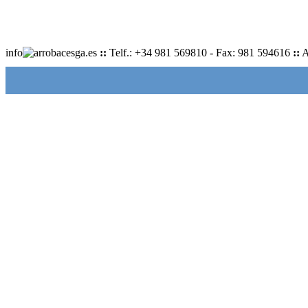
info
cesga.es
::
Telf.: +34 981 569810 - Fax: 981 594616
::
A