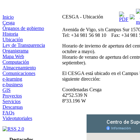
CESGA - Ubicación
Inicio
Cesga
Órganos de gobierno
Avenida de Vigo, s/n Campus Sur 15
Historia
Tel: +34 981 56 98 10 Fax: +34 981 
Ubicación
Ley de Transparencia
Horario de invierno de apertura del cen
Organigrama
octubre a mayo).
Mapa Web
Horario de verano de apertura del cent
Computación
septiembre).
Almacenamiento
Comunicaciones
El CESGA está ubicado en el Campus Un
e-learning
siguiente dirección:
e-business
Coordenadas Cesga
GIS
42º52.539 N
Proyectos
8º33.196 W
Servicios
Descargas
FAQs
Videotutoriales
Destacados