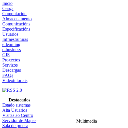
Inicio
Cesga
Computación
Almacenamento
Comunicacións
Especificacións
Usuarios
Infraestruturas
e-learning
e-business
GIS
Proxectos
Servizos
Descargas
FAQs
Videotutoriais
Destacados
Estado sistemas
Alta Usuarios
Visitas ao Centro
Servidor de Mapas
Multimedia
Sala de prensa