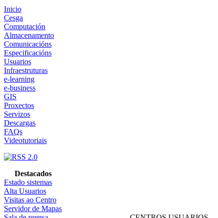
Inicio
Cesga
Computación
Almacenamento
Comunicacións
Especificacións
Usuarios
Infraestruturas
e-learning
e-business
GIS
Proxectos
Servizos
Descargas
FAQs
Videotutoriais
Destacados
Estado sistemas
Alta Usuarios
Visitas ao Centro
Servidor de Mapas
Sala de prensa
CENTROS USUARIOS