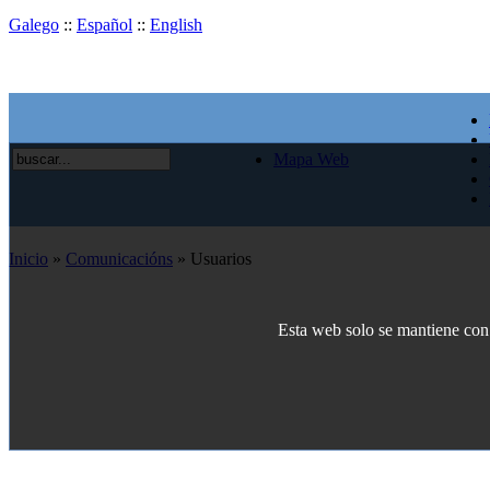
Galego
::
Español
::
English
Mapa Web
Inicio
»
Comunicacións
» Usuarios
Esta web solo se mantiene con e