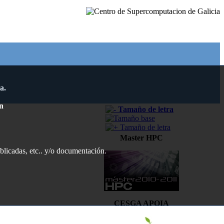
a.
n
Master HPC
ublicadas, etc.. y/o documentación.
CESGA APOIA