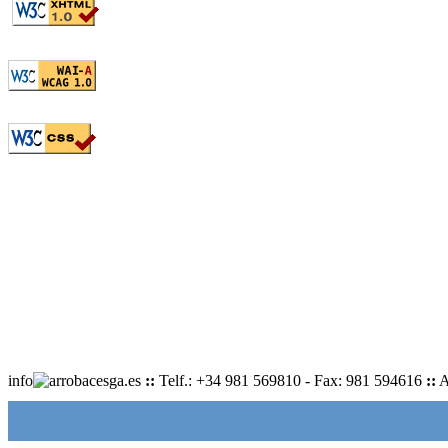
info
cesga.es
::
Telf.: +34 981 569810 - Fax: 981 594616
::
A