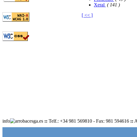
Xeral
( 141 )
[ << ]
info
cesga.es
::
Telf.: +34 981 569810 - Fax: 981 594616
::
A