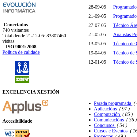
28-09-05
Programado
21-09-05
Programado
Conectados
27-07-05
Técnico Áre
740 visitantes
21-05-05
Analistas P
Total dende 21-12-05: 83807460
visitas
13-05-05
Técnico de
ISO 9001:2008
Política de calidade
19-04-05
Técnico de 
12-01-05
Técnico de 
EXCELENCIA XESTIÓN
Parada programada
( 
Aplicacións
( 97 )
Computación
( 85 )
Comunicacións
( 36 )
Accesibilidade
Concursos
( 54 )
Cursos e Eventos
( 1
Proxectos
( 49 )