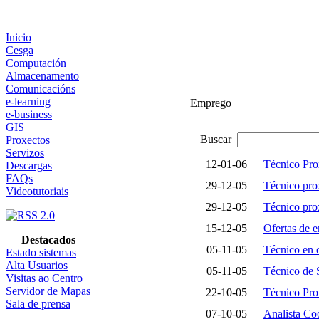
Inicio
Cesga
Computación
Almacenamento
Comunicacións
e-learning
Emprego
e-business
GIS
Buscar
Proxectos
Servizos
12-01-06
Técnico Pr
Descargas
FAQs
29-12-05
Técnico p
Videotutoriais
29-12-05
Técnico pr
15-12-05
Ofertas de
Destacados
05-11-05
Técnico en 
Estado sistemas
Alta Usuarios
05-11-05
Técnico de 
Visitas ao Centro
Servidor de Mapas
22-10-05
Técnico Pro
Sala de prensa
07-10-05
Analista Co