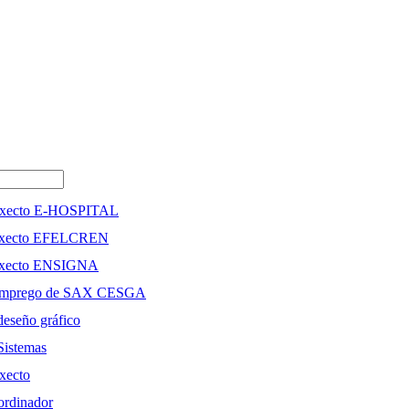
oxecto E-HOSPITAL
roxecto EFELCREN
oxecto ENSIGNA
 emprego de SAX CESGA
deseño gráfico
Sistemas
xecto
ordinador