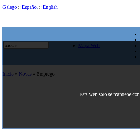
Galego
::
Español
::
English
Mapa Web
Inicio
»
Novas
» Emprego
Esta web solo se mantiene con e