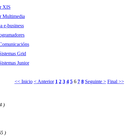
r XIS
r Multimedia
a e-business
rogramadores
 Comunicacións
Sistemas Grid
Sistemas Junior
<< Inicio
< Anterior
1
2
3
4
5
6
7
8
Seguinte >
Final >>
4 )
65 )