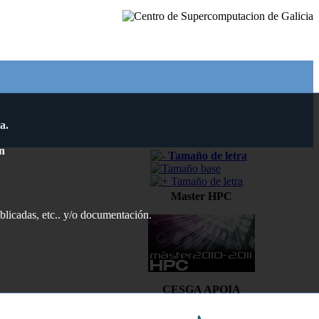
a.
n
Master HPC
ublicadas, etc.. y/o documentación.
CESGA APOIA