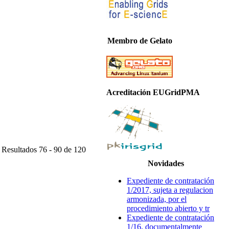
Membro de Gelato
Acreditación EUGridPMA
Resultados 76 - 90 de 120
Novidades
Expediente de contratación
1/2017, sujeta a regulacion
armonizada, por el
procedimiento abierto y tr
Expediente de contratación
1/16, documentalmente