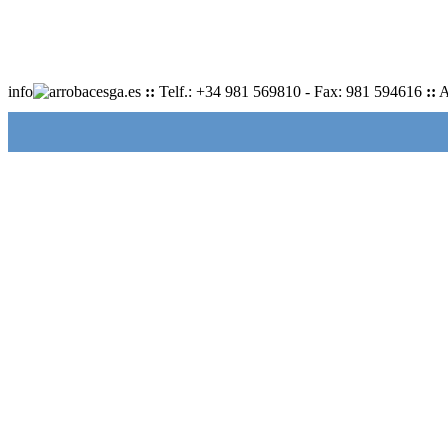
info
cesga.es
::
Telf.: +34 981 569810 - Fax: 981 594616
::
A