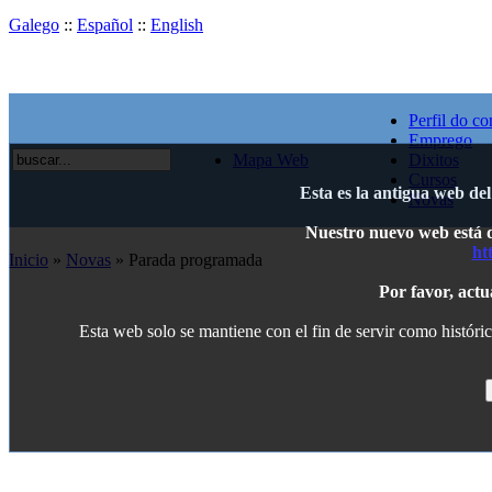
Galego
::
Español
::
English
Perfil do co
Emprego
Mapa Web
Dixitos
Cursos
Esta es la antigua web de
Novas
Nuestro nuevo web está di
ht
Inicio
»
Novas
» Parada programada
Por favor, actu
Esta web solo se mantiene con el fin de servir como históric