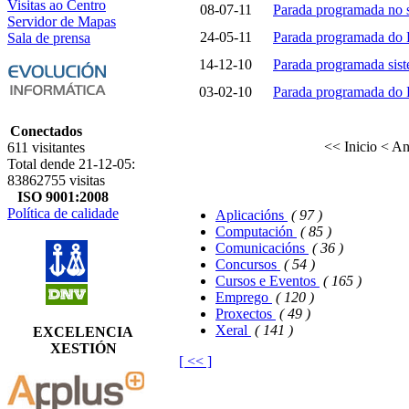
Visitas ao Centro
08-07-11
Parada programada no s
Servidor de Mapas
24-05-11
Parada programada d
Sala de prensa
14-12-10
Parada programada sist
03-02-10
Parada programada do F
Conectados
<< Inicio
< An
611 visitantes
Total dende 21-12-05:
83862755 visitas
ISO 9001:2008
Política de calidade
Aplicacións
( 97 )
Computación
( 85 )
Comunicacións
( 36 )
Concursos
( 54 )
Cursos e Eventos
( 165 )
Emprego
( 120 )
Proxectos
( 49 )
Xeral
( 141 )
EXCELENCIA
XESTIÓN
[ << ]