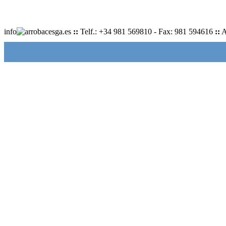
info
cesga.es
::
Telf.: +34 981 569810 - Fax: 981 594616
::
A