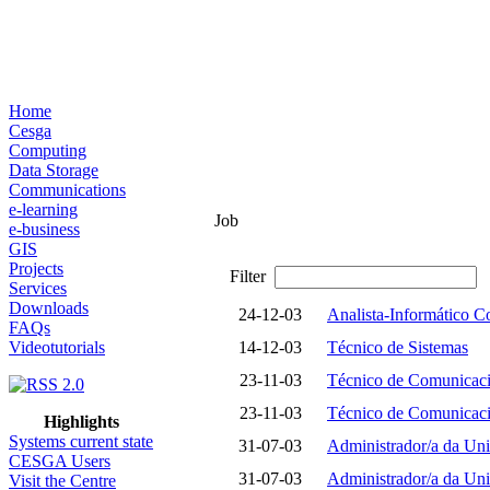
Home
Cesga
Computing
Data Storage
Communications
e-learning
Job
e-business
GIS
Projects
Filter
Services
Downloads
24-12-03
Analista-Informático 
FAQs
Videotutorials
14-12-03
Técnico de Sistemas
23-11-03
Técnico de Comunicaci
23-11-03
Técnico de Comunicac
Highlights
Systems current state
31-07-03
Administrador/a da Uni
CESGA Users
31-07-03
Administrador/a da Un
Visit the Centre