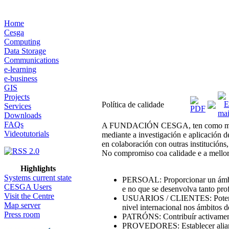
Home
Cesga
Computing
Data Storage
Communications
e-learning
e-business
GIS
Projects
Política de calidade
Services
Downloads
FAQs
A FUNDACIÓN CESGA, ten como misión 
Videotutorials
mediante a investigación e aplicación 
en colaboración con outras institucións
No compromiso coa calidade e a mellora
Highlights
Systems current state
PERSOAL: Proporcionar un ámbito
CESGA Users
e no que se desenvolva tanto pro
Visit the Centre
USUARIOS / CLIENTES: Potencia
Map server
nivel internacional nos ámbitos 
Press room
PATRÓNS: Contribuír activament
PROVEDORES: Establecer alianz