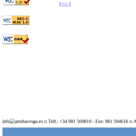
[ << ]
info
cesga.es
::
Telf.: +34 981 569810 - Fax: 981 594616
::
A