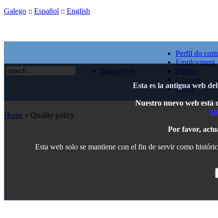
Galego
::
Español
::
English
Perfil do cont
Employment
Mapa Web
Dixitos
Courses
Esta es la antigua web de
News
Nuestro nuevo web está di
ht
Home
» Quality policy
Por favor, actu
Esta web solo se mantiene con el fin de servir como históric