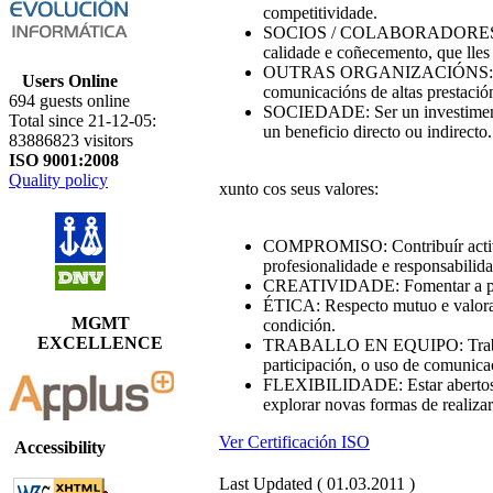
competitividade.
SOCIOS / COLABORADORES: Ser 
calidade e coñecemento, que lle
OUTRAS ORGANIZACIÓNS: Servir
Users Online
comunicacións de altas prestació
694 guests online
SOCIEDADE: Ser un investimento 
Total since 21-12-05:
un beneficio directo ou indirecto.
83886823 visitors
ISO 9001:2008
Quality policy
xunto cos seus valores:
COMPROMISO: Contribuír activam
profesionalidade e responsabilida
CREATIVIDADE: Fomentar a propo
ÉTICA: Respecto mutuo e valora
MGMT
condición.
EXCELLENCE
TRABALLO EN EQUIPO: Traballa
participación, o uso de comunica
FLEXIBILIDADE: Estar abertos a
explorar novas formas de realizar 
Ver Certificación ISO
Accessibility
Last Updated ( 01.03.2011 )