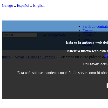
Galego
::
Español
::
English
Perfil do contrat
Emprego
Mapa Web
Dixitos
Cursos
Esta es la antigua web de
Novas
Nuestro nuevo web está di
ht
Inicio
»
Novas
»
Cursos e Eventos
» Celebrado un curso práctico 
Por favor, actu
Esta web solo se mantiene con el fin de servir como históric