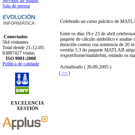
Servidor de Mapas
Sala de prensa
Celebrado un curso práctico de MAT
Entre os días 19 e 23 de abril celebro
Conectados
paquete de cálculo simbólico e analise
564 visitantes
duración contou coa asistencia de 20 i
Total dende 21-12-05:
versión 5.3 do paquete MATLAB atópas
83887427 visitas
/export/home/matlab/bin, estando os ma
ISO 9001:2008
Política de calidade
Actualizado ( 26.09.2005 )
[ << ]
EXCELENCIA
XESTIÓN