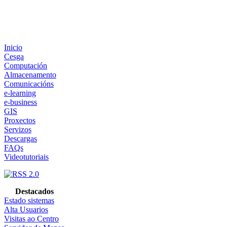
Inicio
Cesga
Computación
Almacenamento
Comunicacións
e-learning
e-business
GIS
Proxectos
Servizos
Descargas
FAQs
Videotutoriais
Destacados
Estado sistemas
Alta Usuarios
Visitas ao Centro