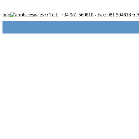
info
cesga.es
::
Telf.: +34 981 569810 - Fax: 981 594616
::
A