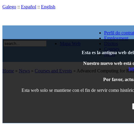
Galego
::
Español
::
English
Perfil do contra
Employment
Mapa Web
Dixitos
Courses
Esta es la antigua web de
News
Nuestro nuevo web está di
ht
Home
»
News
»
Courses and Events
» Advanced Computing for Radia
Por favor, actu
Esta web solo se mantiene con el fin de servir como históric