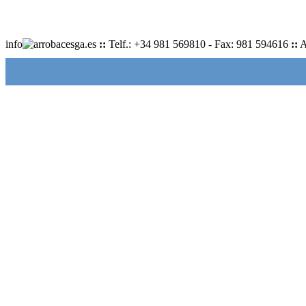
info
cesga.es
::
Telf.: +34 981 569810 - Fax: 981 594616
::
A