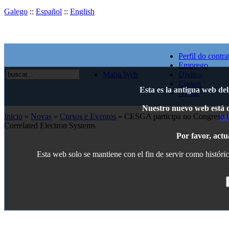
Galego
::
Español
::
English
Perfil do contra
Emprego
Mapa Web
Dixitos
Cursos
Esta es la antigua web de
Novas
Nuestro nuevo web está di
Inicio
»
Novas
»
Cursos e Eventos
» CESGA participa no Congreso in
ht
Correlated Electron Systems
Por favor, actu
Esta web solo se mantiene con el fin de servir como históric