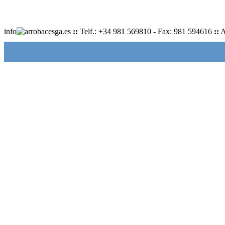
info
cesga.es
::
Telf.: +34 981 569810 - Fax: 981 594616
::
A