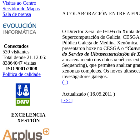
Visitas ao Centro
Servidor de Mapas
A COLABORACIÓN ENTRE A FP
Sala de prensa
O Director Xeral de I+D+i da Xunta de 
Supercomputación de Galicia, CESGA
Pública Galega de Mediina Xenómica
Conectados
presentaron hoxe no CESGA o
“Conve
539 visitantes
do Servizo de Ultrasecuenciación de
Total dende 21-12-05:
almacenamento dos datos xenéticos ext
83864047 visitas
Sequencing), que permiten analizar g
ISO 9001:2008
xenomas completos. Os novos ultrasecue
Política de calidade
investigadores galegos.
(+)
Actualizado ( 16.05.2011 )
[ << ]
EXCELENCIA
XESTIÓN