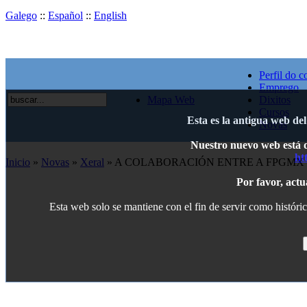
Galego
::
Español
::
English
Perfil do c
Emprego
Mapa Web
Dixitos
Cursos
Esta es la antigua web de
Novas
Nuestro nuevo web está di
ht
Inicio
»
Novas
»
Xeral
» A COLABORACIÓN ENTRE A FPGMX 
Por favor, actu
Esta web solo se mantiene con el fin de servir como históric