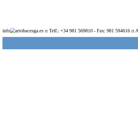
info
cesga.es
::
Telf.: +34 981 569810 - Fax: 981 594616
::
A