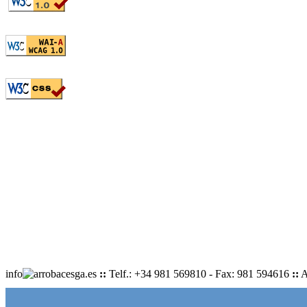
info
cesga.es
::
Telf.: +34 981 569810 - Fax: 981 594616
::
A