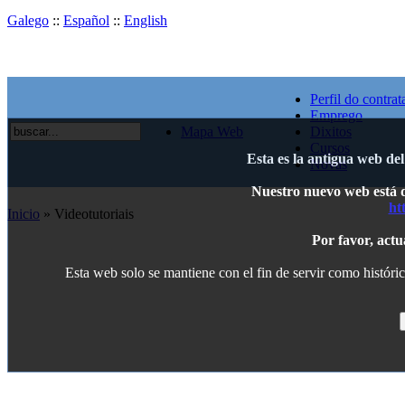
Galego
::
Español
::
English
Perfil do contrat
Emprego
Mapa Web
Dixitos
Cursos
Esta es la antigua web de
Novas
Nuestro nuevo web está di
ht
Inicio
» Videotutoriais
Por favor, actu
Esta web solo se mantiene con el fin de servir como históric