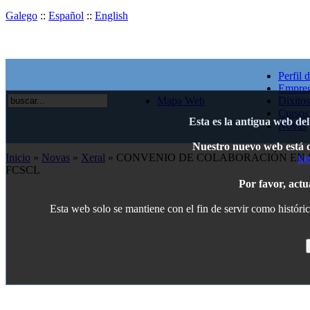
Galego
::
Español
::
English
Perfil 
Empre
Mapa Web
Dixitos
Cursos
Esta es la antigua web de
Novas
Nuestro nuevo web está di
Inicio
»
Novas
»
Xeral
» CONVENIO DE COLABORACIÓN EN 
ht
FCSCL
Por favor, actu
Esta web solo se mantiene con el fin de servir como históric