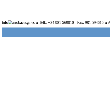
info
cesga.es
::
Telf.: +34 981 569810 - Fax: 981 594616
::
A