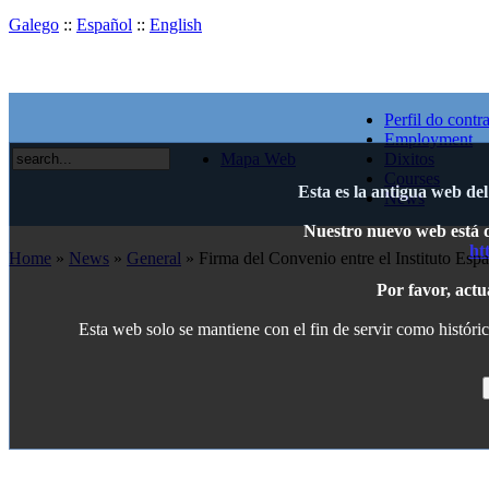
Galego
::
Español
::
English
Perfil do contr
Employment
Mapa Web
Dixitos
Courses
Esta es la antigua web de
News
Nuestro nuevo web está di
ht
Home
»
News
»
General
» Firma del Convenio entre el Instituto Es
Por favor, actu
Esta web solo se mantiene con el fin de servir como históric