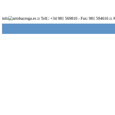
info
cesga.es
::
Telf.: +34 981 569810 - Fax: 981 594616
::
A