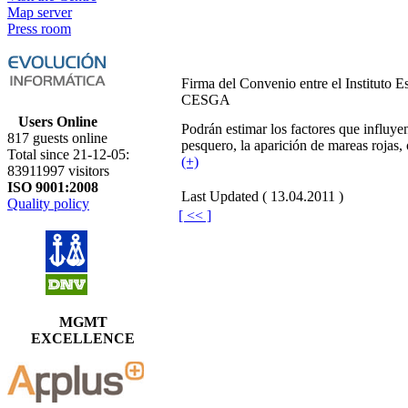
Map server
Press room
Firma del Convenio entre el Instituto 
CESGA
Users Online
Podrán estimar los factores que influye
817 guests online
pesquero, la aparición de mareas rojas, 
Total since 21-12-05:
(+)
83911997 visitors
ISO 9001:2008
Last Updated ( 13.04.2011 )
Quality policy
[ << ]
MGMT
EXCELLENCE