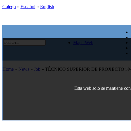
Galego
::
Español
::
English
Mapa Web
Home
»
News
»
Job
» TÉCNICO SUPERIOR DE PROXECTO i-
Esta web solo se mantiene con e