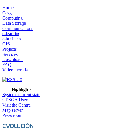
Home
Cesga
Computing
Data Storage
Communications
e-learning
e-business
GIS
Projects
Services
Downloads
FAQs
Videotutorials
Highlights
Systems current state
CESGA Users
Visit the Centre
Map server
Press room