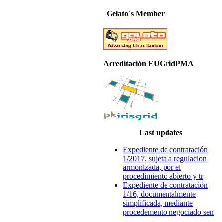
Gelato´s Member
Acreditación EUGridPMA
Last updates
Expediente de contratación
1/2017, sujeta a regulacion
armonizada, por el
procedimiento abierto y tr
Expediente de contratación
1/16, documentalmente
simplificada, mediante
procedemento negociado sen