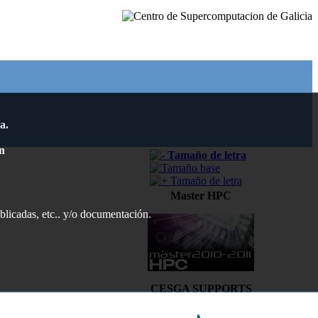
a.
n
Master HPC
ublicadas, etc.. y/o documentación.
CESGA SUPPORTS