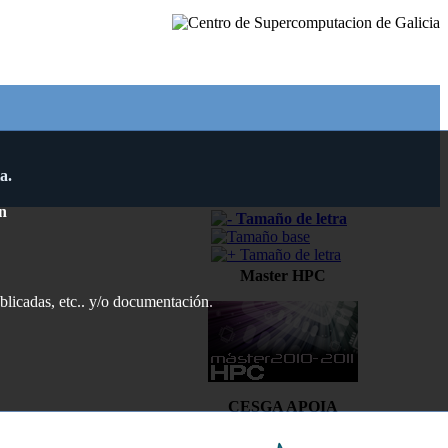
a.
n
Master HPC
ublicadas, etc.. y/o documentación.
CESGA APOIA