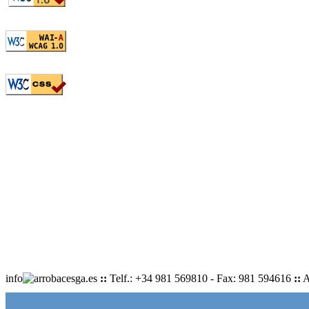
info
cesga.es
::
Telf.: +34 981 569810 - Fax: 981 594616
::
A