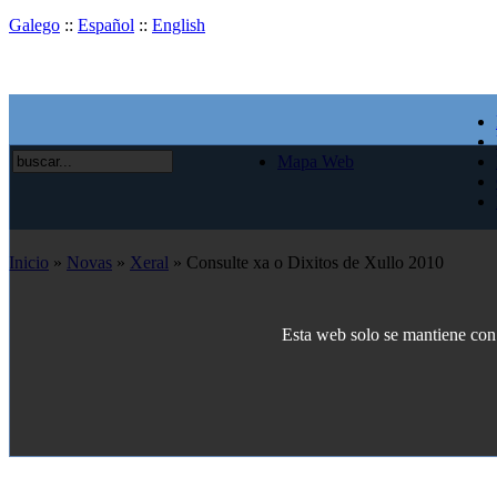
Galego
::
Español
::
English
Mapa Web
Inicio
»
Novas
»
Xeral
» Consulte xa o Dixitos de Xullo 2010
Esta web solo se mantiene con e