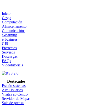
Inicio
Cesga
Computación
Almacenamento
Comunicacións
e-learning
e-business
GIS
Proxectos
Servizos
Descargas
FAQs
Videotutoriais
Destacados
Estado sistemas
Alta Usuarios
Visitas ao Centro
Servidor de Mapas
Sala de prensa