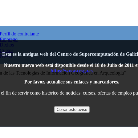
Perfil do contratante
Emprego
Dixitos
Cursos
Esta es la antigua web del Centro de Supercomputación de Galici
Novas
Nuestro nuevo web está disponible desde el 18 de Julio de 2011 e
https://www.cesga.es
n de las Tecnologías de Información Geográfica en Arqueología"
Por favor, actualice sus enlaces y marcadores.
l fin de servir como histórico de noticias, cursos, ofertas de empleo p