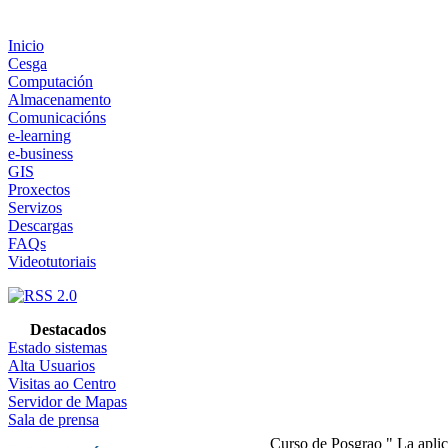
Inicio
Cesga
Computación
Almacenamento
Comunicacións
e-learning
e-business
GIS
Proxectos
Servizos
Descargas
FAQs
Videotutoriais
Destacados
Estado sistemas
Alta Usuarios
Visitas ao Centro
Servidor de Mapas
Sala de prensa
Curso de Posgrao " La apli