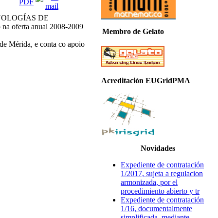
ECNOLOGÍAS DE
 oferta anual 2008-2009
Membro de Gelato
 de Mérida, e conta co apoio
Acreditación EUGridPMA
Novidades
Expediente de contratación
1/2017, sujeta a regulacion
armonizada, por el
procedimiento abierto y tr
Expediente de contratación
1/16, documentalmente
simplificada, mediante