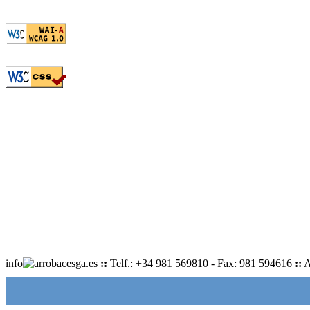
info
cesga.es
::
Telf.: +34 981 569810 - Fax: 981 594616
::
A