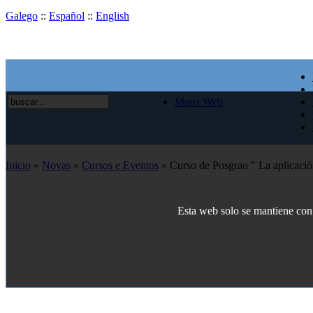
Galego
::
Español
::
English
Mapa Web
Inicio
»
Novas
»
Cursos e Eventos
» Curso de Posgrao " La aplicació
Esta web solo se mantiene con e