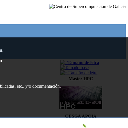
a.
n
Master HPC
ublicadas, etc.. y/o documentación.
CESGA APOIA