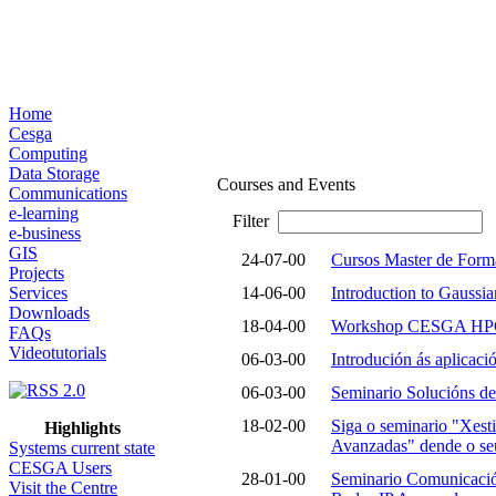
Home
Cesga
Computing
Data Storage
Courses and Events
Communications
e-learning
Filter
e-business
GIS
24-07-00
Cursos Master de Forma
Projects
Services
14-06-00
Introduction to Gaussia
Downloads
18-04-00
Workshop CESGA HP
FAQs
Videotutorials
06-03-00
Introdución ás aplicaci
06-03-00
Seminario Solucións d
18-02-00
Siga o seminario "Xest
Highlights
Avanzadas" dende o s
Systems current state
CESGA Users
28-01-00
Seminario Comunicación
Visit the Centre