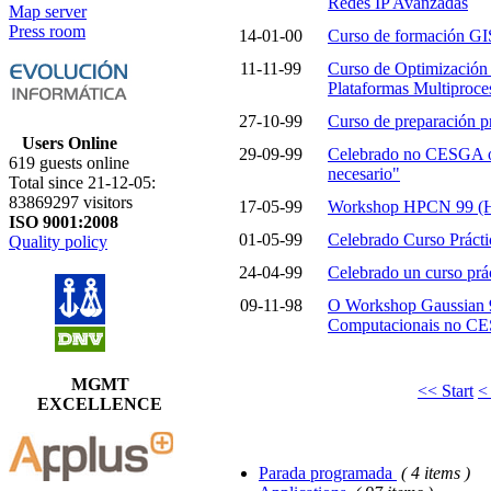
Redes IP Avanzadas
Map server
Press room
14-01-00
Curso de formación GI
11-11-99
Curso de Optimización 
Plataformas Multiproce
27-10-99
Curso de preparación pr
Users Online
29-09-99
Celebrado no CESGA o 
619 guests online
necesario"
Total since 21-12-05:
83869297 visitors
17-05-99
Workshop HPCN 99 (Hi
ISO 9001:2008
01-05-99
Celebrado Curso Prác
Quality policy
24-04-99
Celebrado un curso p
09-11-98
O Workshop Gaussian 9
Computacionais no C
MGMT
<< Start
<
EXCELLENCE
Parada programada
( 4 items )