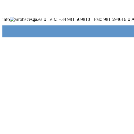
info
cesga.es
::
Telf.: +34 981 569810 - Fax: 981 594616
::
A