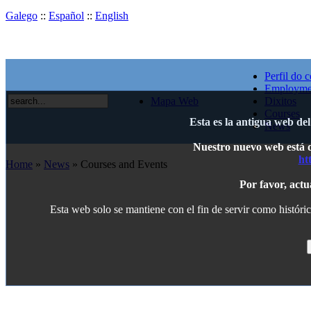
Galego
::
Español
::
English
Perfil do c
Employme
Mapa Web
Dixitos
Courses
Esta es la antigua web de
News
Nuestro nuevo web está di
ht
Home
»
News
» Courses and Events
Por favor, actu
Esta web solo se mantiene con el fin de servir como históric