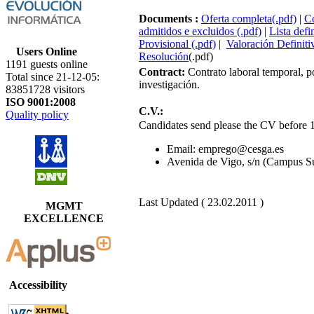
Documents :
Oferta completa(.pdf)
|
Co
admitidos e excluidos (.pdf)
|
Lista defi
Provisional (.pdf)
|
Valoración Definitiv
Users Online
Resolución
(.pdf)
1191 guests online
Contract:
Contrato laboral temporal, po
Total since 21-12-05:
investigación.
83851728 visitors
ISO 9001:2008
C.V.:
Quality policy
Candidates send please the CV before 
Email: emprego@cesga.es
Avenida de Vigo, s/n (Campus S
Last Updated ( 23.02.2011 )
MGMT
EXCELLENCE
Accessibility