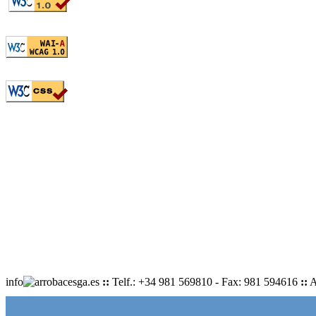
info
cesga.es
::
Telf.: +34 981 569810 - Fax: 981 594616
::
A