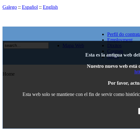
Galego
::
Español
::
English
Perfil do contrat
Employment
Mapa Web
Dixitos
Courses
Esta es la antigua web de
News
Nuestro nuevo web está di
ht
Home
Por favor, actu
Esta web solo se mantiene con el fin de servir como históric