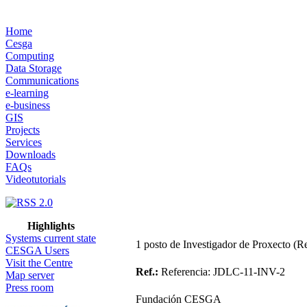
Home
Cesga
Computing
Data Storage
Communications
e-learning
e-business
GIS
Projects
Services
Downloads
FAQs
Videotutorials
Highlights
Systems current state
1 posto de Investigador de Proxecto (
CESGA Users
Visit the Centre
Ref.:
Referencia: JDLC-11-INV-2
Map server
Press room
Fundación CESGA