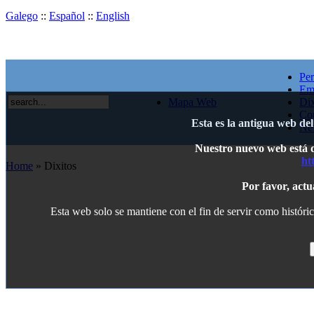
Galego
::
Español
::
English
Per
Em
Mapa Web
Dix
Co
Esta es la antigua web de
Ne
Nuestro nuevo web está di
ht
Home
» Dixitos
Por favor, actu
Esta web solo se mantiene con el fin de servir como históric