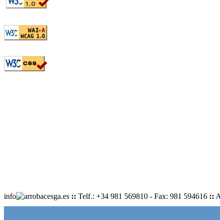
info
cesga.es
::
Telf.: +34 981 569810 - Fax: 981 594616
::
A