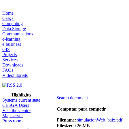
Home
Cesga
Computing
Data Storage
Communications
e-learning
e-business
GIS
Projects
Services
Downloads
FAQs
Videotutorials
Highlights
Search document
Systems current state
CESGA Users
Computar para competir
Visit the Centre
Map server
Filename:
simulacionWeb_baix.pdf
Press room
Filesize:
9.26 MB