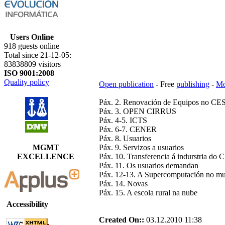
Users Online
918 guests online
Total since 21-12-05:
83838809 visitors
ISO 9001:2008
Quality policy
Open publication
- Free
publishing
-
Mo
Páx. 2. Renovación de Equipos no C
Páx. 3. OPEN CIRRUS
Páx. 4-5. ICTS
Páx. 6-7. CENER
Páx. 8. Usuarios
Páx. 9. Servizos a usuarios
MGMT
Páx. 10. Transferencia á indurstria do 
EXCELLENCE
Páx. 11. Os usuarios demandan
Páx. 12-13. A Supercomputación no m
Páx. 14. Novas
Páx. 15. A escola rural na nube
Accessibility
Created On::
03.12.2010 11:38