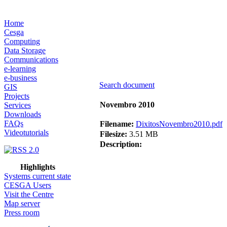
Home
Cesga
Computing
Data Storage
Communications
e-learning
e-business
Search document
GIS
Projects
Novembro 2010
Services
Downloads
FAQs
Filename:
DixitosNovembro2010.pdf
Videotutorials
Filesize:
3.51 MB
Description:
Highlights
Systems current state
CESGA Users
Visit the Centre
Map server
Press room