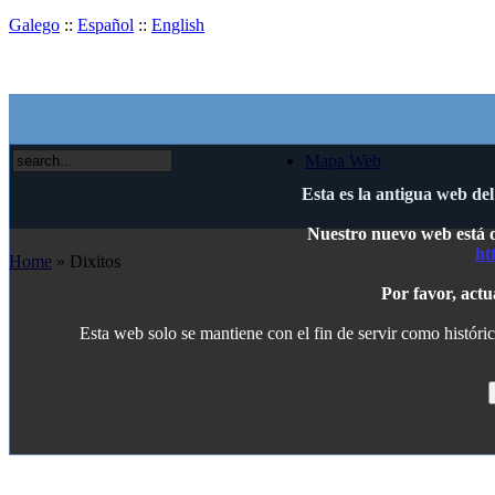
Galego
::
Español
::
English
Mapa Web
Esta es la antigua web de
Nuestro nuevo web está di
ht
Home
» Dixitos
Por favor, actu
Esta web solo se mantiene con el fin de servir como históric