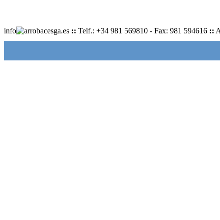
info
cesga.es
::
Telf.: +34 981 569810 - Fax: 981 594616
::
A