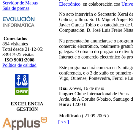
Servidor de Mapas
Electrónico
, en colaboración coa
Unive
Sala de prensa
No acto intervirán o Secretario Xeral 
Galicia, o Ilmo. Sr. D. Miguel Ángel 
Javier García Tobío e o catedrático de
Computación, D. José Luis Freire Nista
Conectados
Na presentación anunciarase o program
854 visitantes
comercio electrónico, totalmente gratu
Total desde 21-12-05:
galegas. O obxeto do programa é divulg
83917925 visitas
Internet e o comercio electrónico ós 
ISO 9001:2008
Política de calidad
Este programa dará comezo en Santiago
conferencia, e o 3 de xuño co primeiro
Vigo, Ourense, Pontevedra, Ferrol e Lu
Día:
Xoves, 16 de maio
Lugar:
Clube Internacional de Prensa
Avda. de A Coruña 6-baixo, Santiago 
EXCELENCIA
Hora:
12:00 h.
GESTIÓN
Modificado ( 21.09.2005 )
[ << ]