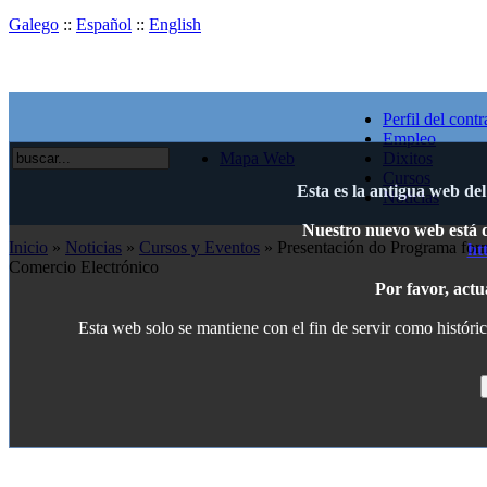
Galego
::
Español
::
English
Perfil del contr
Empleo
Mapa Web
Dixitos
Cursos
Esta es la antigua web de
Noticias
Nuestro nuevo web está di
Inicio
»
Noticias
»
Cursos y Eventos
» Presentación do Programa fo
ht
Comercio Electrónico
Por favor, actu
Esta web solo se mantiene con el fin de servir como históric