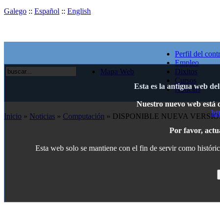
Galego
::
Español
::
English
Perfil del cont
Empleo
Mapa Web
Dixitos
Cursos
Esta es la antigua web de
Noticias
Nuestro nuevo web está di
ht
Inicio
»
Noticias
»
Computación
» DISPONIBLE NUEVA VERSIO
Por favor, actu
Esta web solo se mantiene con el fin de servir como históric