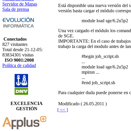
Servidor de Mapas
Está disponible una nueva versión del s
Sala de prensa
versión basta cargar el módulo correspo
module load sge/6.2u5p2
Una vez cargado el módulo los comandos
de SGE.
Conectados
IMPORTANTE: En el caso de trabajos par
827 visitantes
trabajo la carga del modulo antes de lan
Total desde 21-12-05:
83834301 visitas
#begin job_script.sh
ISO 9001:2008
...
Política de calidad
module load sge/6.2u5p2
mpirun ...
...
#end job_script.sh
Para cualquier duda puede ponerse en 
EXCELENCIA
Modificado ( 26.05.2011 )
GESTIÓN
[ << ]