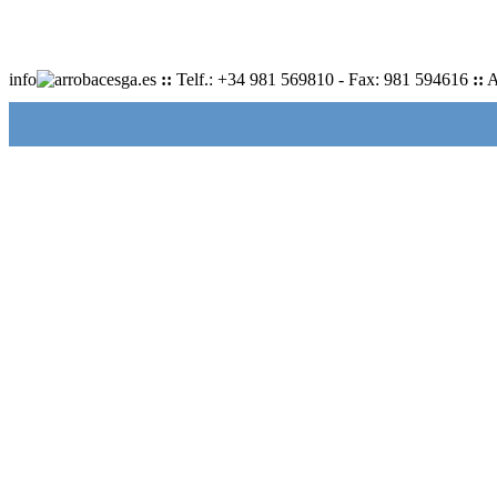
info
cesga.es
::
Telf.: +34 981 569810 - Fax: 981 594616
::
A