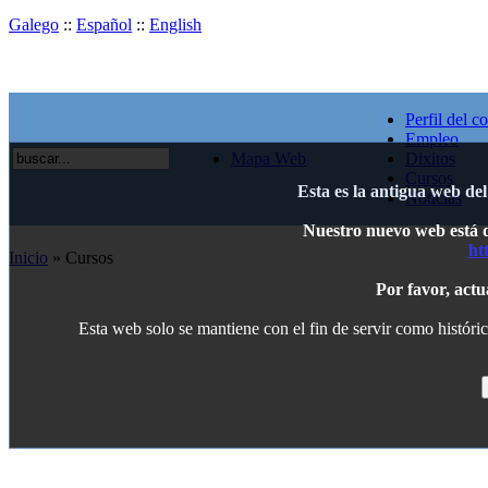
Galego
::
Español
::
English
Perfil del c
Empleo
Mapa Web
Dixitos
Cursos
Esta es la antigua web de
Noticias
Nuestro nuevo web está di
ht
Inicio
» Cursos
Por favor, actu
Esta web solo se mantiene con el fin de servir como históric