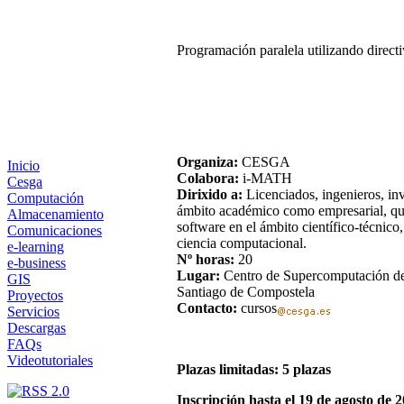
Programación paralela utilizando dire
Organiza:
CESGA
Inicio
Colabora:
i-MATH
Cesga
Dirixido a:
Licenciados, ingenieros, in
Computación
ámbito académico como empresarial, que
Almacenamiento
software en el ámbito científico-técnico
Comunicaciones
ciencia computacional.
e-learning
Nº horas:
20
e-business
Lugar:
Centro de Supercomputación de 
GIS
Santiago de Compostela
Proyectos
Contacto:
cursos
Servicios
Descargas
FAQs
Videotutoriales
Plazas limitadas: 5 plazas
Inscripción hasta el 19 de agosto de 2