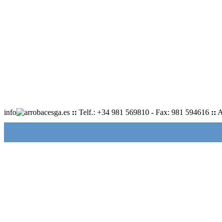
info
cesga.es
::
Telf.: +34 981 569810 - Fax: 981 594616
::
A