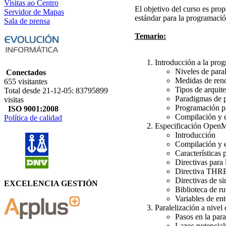
Visitas ao Centro
El objetivo del curso es pr
Servidor de Mapas
estándar para la programaci
Sala de prensa
Temario:
Introducción a la pro
Niveles de para
Conectados
Medidas de ren
655 visitantes
Tipos de arquite
Total desde 21-12-05: 83795899
Paradigmas de 
visitas
Programación pa
ISO 9001:2008
Compilación y e
Política de calidad
Especificación Open
Introducción
Compilación y 
Características
Directivas para 
Directiva T
Directivas de s
EXCELENCIA GESTIÓN
Biblioteca de 
Variables de en
Paralelización a nive
Pasos en la par
Lazos potencial