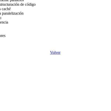
structuración de código
s caché
a paralelización
o
iencia
ores
Volver