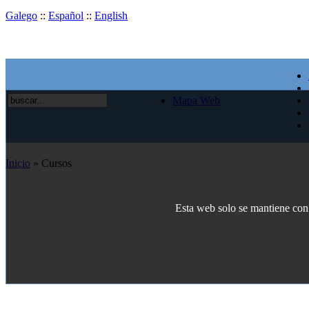
Galego
::
Español
::
English
Mapa Web
Inicio
» Cursos
Esta web solo se mantiene con e