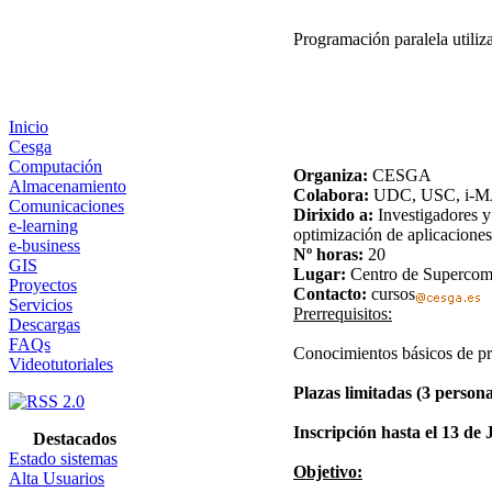
Programación paralela utili
Inicio
Cesga
Computación
Organiza:
CESGA
Almacenamiento
Colabora:
UDC, USC, i-
Comunicaciones
Dirixido a:
Investigadores y
e-learning
optimización de aplicaciones 
e-business
Nº horas:
20
GIS
Lugar:
Centro de Supercomp
Proyectos
Contacto:
cursos
Servicios
Prerrequisitos:
Descargas
FAQs
Conocimientos básicos de pr
Videotutoriales
Plazas limitadas (3 person
Inscripción hasta el 13 de 
Destacados
Estado sistemas
Objetivo:
Alta Usuarios