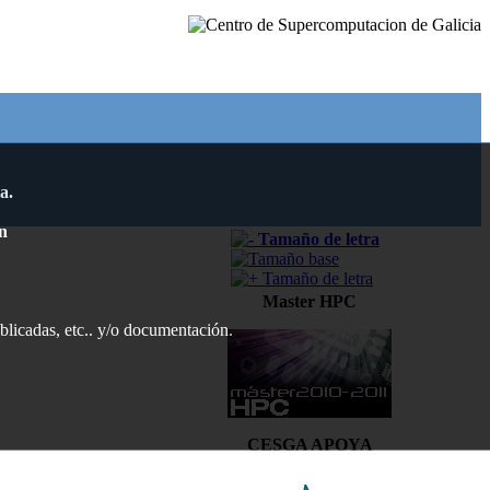
a.
n
Master HPC
ublicadas, etc.. y/o documentación.
CESGA APOYA