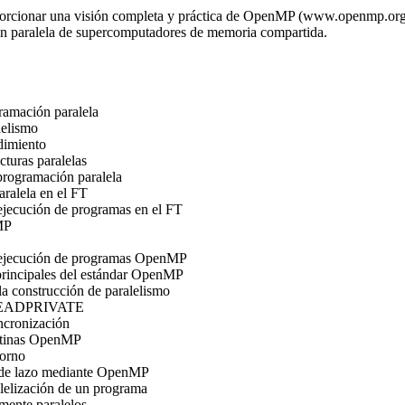
oporcionar una visión completa y práctica de OpenMP (www.openmp.org)
ón paralela de supercomputadores de memoria compartida.
gramación paralela
lelismo
dimiento
cturas paralelas
programación paralela
ralela en el FT
jecución de programas en el FT
MP
ejecución de programas OpenMP
 principales del estándar OpenMP
la construcción de paralelismo
HREADPRIVATE
incronización
rutinas OpenMP
torno
l de lazo mediante OpenMP
alelización de un programa
mente paralelos