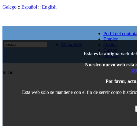
Galego
::
Español
::
English
Perfil del contrat
Empleo
Mapa Web
Dixitos
Cursos
Esta es la antigua web de
Noticias
Nuestro nuevo web está di
ht
Inicio
Por favor, actu
Esta web solo se mantiene con el fin de servir como históric