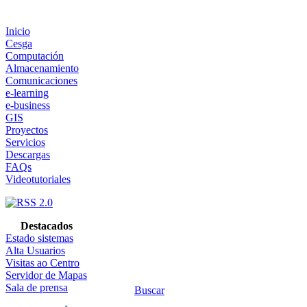
Inicio
Cesga
Computación
Almacenamiento
Comunicaciones
e-learning
e-business
GIS
Proyectos
Servicios
Descargas
FAQs
Videotutoriales
Destacados
Estado sistemas
Alta Usuarios
Visitas ao Centro
Servidor de Mapas
Sala de prensa
Buscar