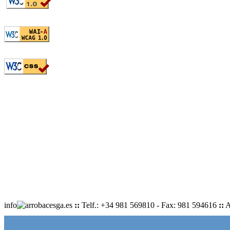
info
cesga.es
::
Telf.: +34 981 569810 - Fax: 981 594616
::
A