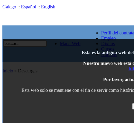
Galego
::
Español
::
English
Perfil del contrat
Empleo
Mapa Web
Dixitos
Cursos
Esta es la antigua web de
Noticias
Nuestro nuevo web está di
ht
Inicio
» Descargas
Por favor, actu
Esta web solo se mantiene con el fin de servir como históric