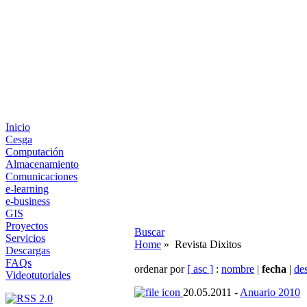
Inicio
Cesga
Computación
Almacenamiento
Comunicaciones
e-learning
e-business
GIS
Proyectos
Buscar
Servicios
Home
» Revista Dixitos
Descargas
FAQs
ordenar por
[ asc ]
:
nombre
|
fecha
|
de
Videotutoriales
20.05.2011 -
Anuario 2010