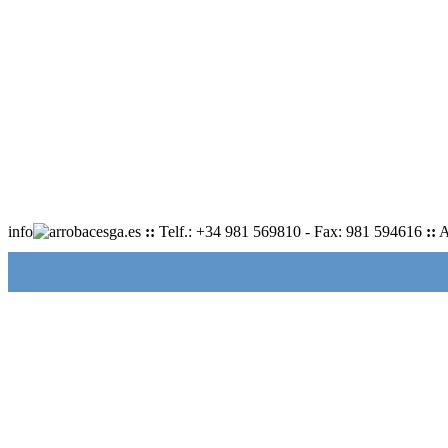
info
cesga.es
::
Telf.: +34 981 569810 - Fax: 981 594616
::
A