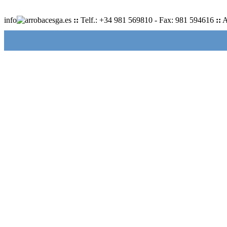
info
cesga.es
::
Telf.: +34 981 569810 - Fax: 981 594616
::
A