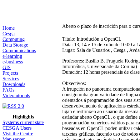
Aberto o plazo de inscrición para o c
Home
Cesga
Título: Introdución a OpenCL
Computing
Data: 13, 14 e 15 de xuño de 10:00 a 1
Data Storage
Lugar: Sala de Usuarios , Cesga , Avd
Communications
e-learning
Profesores: Basilio B. Fraguela Rodrí
e-business
Informática, Universidade da Coruña)
GIS
Duración: 12 horas presenciais de clases
Projects
Services
Obxectivos:
Downloads
A irrupción no panorama computacional
FAQs
consigo unha gran variedade de linguaxes
Videotutorials
orientados á programación dos seus sist
desenvolvemento de aplicacións estrei
ligan e restrinxen ao usuario da mesma
Highlights
estándar aberto OpenCL, o que define 
Systems current state
programación xenéricos válidos para ca
CESGA Users
baseadas en OpenCL poden utilizar calq
Visit the Centre
tarxetas gráficas, facendo uso de todos
Map server
máis importantes no ámbito da computac