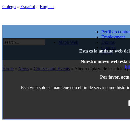
Galego
::
Español
::
English
Perfil do contra
Employment
Mapa Web
Dixitos
Courses
Esta es la antigua web de
News
Nuestro nuevo web está di
ht
Home
»
News
»
Courses and Events
» Aberto o plazo de inscrición 
Por favor, actu
Esta web solo se mantiene con el fin de servir como históric