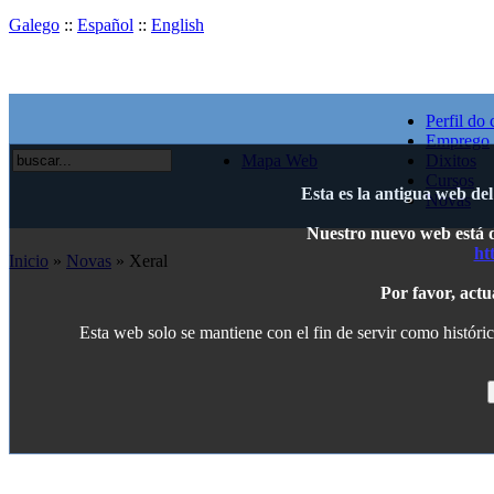
Galego
::
Español
::
English
Perfil do 
Emprego
Mapa Web
Dixitos
Cursos
Esta es la antigua web de
Novas
Nuestro nuevo web está di
ht
Inicio
»
Novas
» Xeral
Por favor, actu
Esta web solo se mantiene con el fin de servir como históric