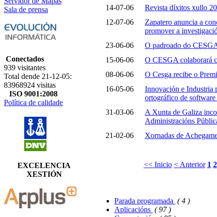
Servidor de Mapas
14-07-06
Revista díxitos xullo 2
Sala de prensa
12-07-06
Zapatero anuncia a conc
promover a investigaci
23-06-06
O padroado do CESGA a
Conectados
15-06-06
O CESGA colaborará co
939 visitantes
08-06-06
O Cesga recibe o Prem
Total dende 21-12-05:
83968924 visitas
16-05-06
Innovación e Industria 
ISO 9001:2008
ortográfico de software 
Política de calidade
31-03-06
A Xunta de Galiza inco
Administracións Públic
21-02-06
Xornadas de Achegamen
<< Inicio
< Anterior
1
2
EXCELENCIA
XESTIÓN
Parada programada
( 4 )
Aplicacións
( 97 )