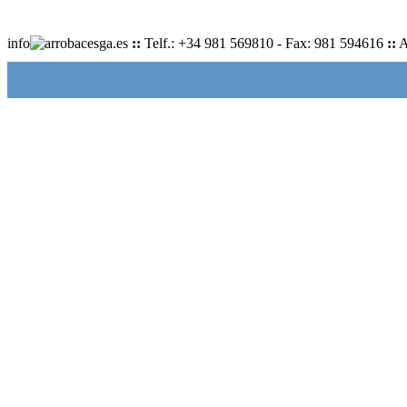
info
cesga.es
::
Telf.: +34 981 569810 - Fax: 981 594616
::
A