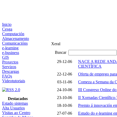
Inicio
Cesga
Computación
Almacenamento
Comunicacións
Xeral
e-learning
Buscar
e-business
GIS
29-12-06
NACE A REDE AN
Proxectos
CIENTÍFICA
Servizos
Descargas
22-12-06
Oferta de emprego par
FAQs
Videotutoriais
03-11-06
Comeza a Semana da C
24-10-06
III Congreso Online do
23-10-06
II Xornadas Científic
Destacados
Estado sistemas
18-10-06
Premio á innovación e
Alta Usuarios
Visitas ao Centro
27-07-06
Estudo do e-learning e