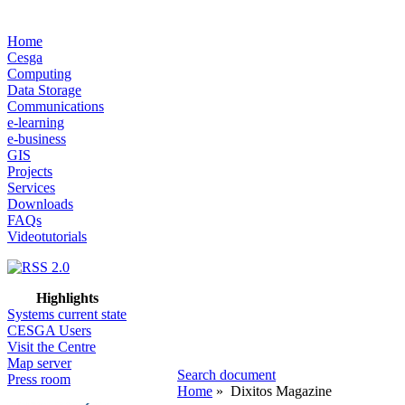
Home
Cesga
Computing
Data Storage
Communications
e-learning
e-business
GIS
Projects
Services
Downloads
FAQs
Videotutorials
Highlights
Systems current state
CESGA Users
Visit the Centre
Map server
Search document
Press room
Home
» Dixitos Magazine