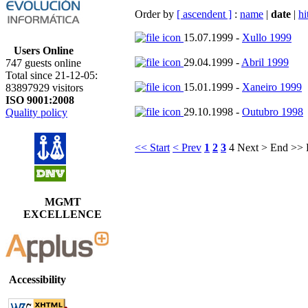
Order by
[ ascendent ]
:
name
|
date
|
hi
15.07.1999 -
Xullo 1999
Users Online
29.04.1999 -
Abril 1999
747 guests online
Total since 21-12-05:
15.01.1999 -
Xaneiro 1999
83897929 visitors
ISO 9001:2008
29.10.1998 -
Outubro 1998
Quality policy
<< Start
< Prev
1
2
3
4
Next >
End >>
R
MGMT
EXCELLENCE
Accessibility