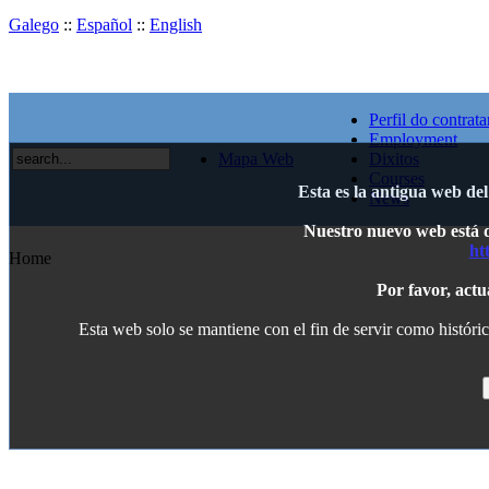
Galego
::
Español
::
English
Perfil do contrata
Employment
Mapa Web
Dixitos
Courses
Esta es la antigua web de
News
Nuestro nuevo web está di
ht
Home
Por favor, actu
Esta web solo se mantiene con el fin de servir como históric