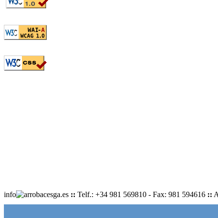
info
cesga.es
::
Telf.: +34 981 569810 - Fax: 981 594616
::
A