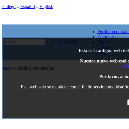
Galego
::
Español
::
English
Perfil do contrata
Emprego
Mapa Web
Dixitos
Cursos
Esta es la antigua web de
Novas
Nuestro nuevo web está di
ht
Inicio
» Perfil do contratante
Por favor, actu
Esta web solo se mantiene con el fin de servir como históric