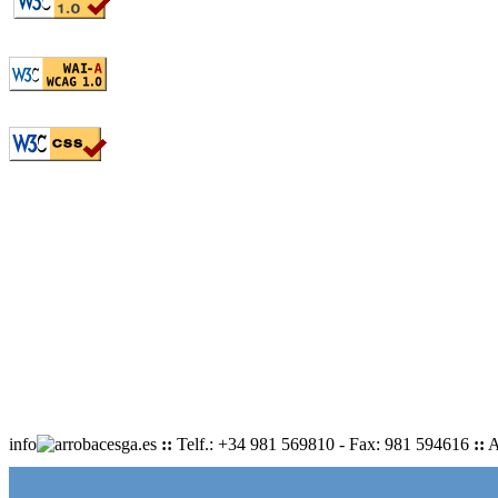
info
cesga.es
::
Telf.: +34 981 569810 - Fax: 981 594616
::
A